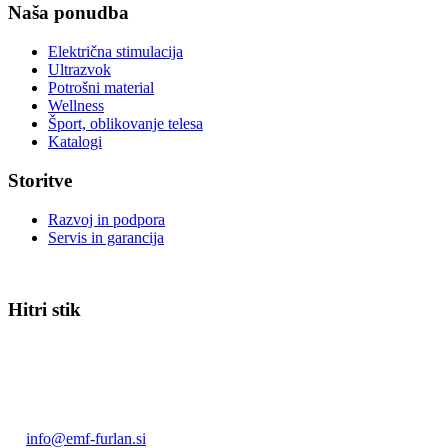
Naša ponudba
Električna stimulacija
Ultrazvok
Potrošni material
Wellness
Šport, oblikovanje telesa
Katalogi
Storitve
Razvoj in podpora
Servis in garancija
Hitri stik
EMF Furlan & Co d.o.o., Ljubljana
Linhartova cesta 51
1000 Ljubljana
T: +386(0)1 43 75 177
E:
info@emf-furlan.si