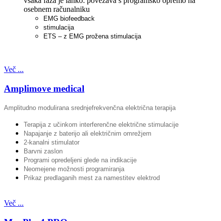
vsaka faza je lahko: povezava s programsko opremo na
osebnem računalniku
EMG biofeedback
stimulacija
ETS – z EMG prožena stimulacija
Več ...
Amplimove medical
Amplitudno modulirana srednjefrekvenčna električna terapija
Terapija z učinkom interferenčne električne stimulacije
Napajanje z baterijo ali električnim omrežjem
2-kanalni stimulator
Barvni zaslon
Programi opredeljeni glede na indikacije
Neomejene možnosti programiranja
Prikaz predlaganih mest za namestitev elektrod
Več ...