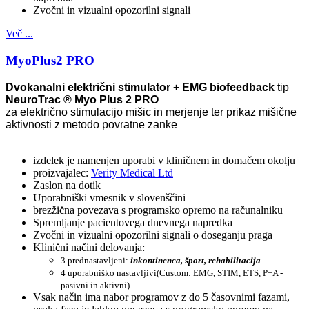
Zvočni in vizualni opozorilni signali
Več ...
MyoPlus2 PRO
Dvokanalni električni stimulator + EMG biofeedback
tip
NeuroTrac
®
Myo Plus 2 PRO
za električno stimulacijo mišic in merjenje ter prikaz mišične
aktivnosti z metodo povratne zanke
izdelek je namenjen uporabi v kliničnem in domačem okolju
proizvajalec:
Verity Medical Ltd
Zaslon na dotik
Uporabniški vmesnik v slovenščini
brezžična povezava s programsko opremo na računalniku
Spremljanje pacientovega dnevnega napredka
Zvočni in vizualni opozorilni signali o doseganju praga
Klinični načini delovanja:
3 prednastavljeni:
inkontinenca, šport, rehabilitacija
4 uporabniško nastavljivi
(Custom: EMG, STIM, ETS, P+A -
pasivni in aktivni)
Vsak način ima nabor programov z do 5 časovnimi fazami,