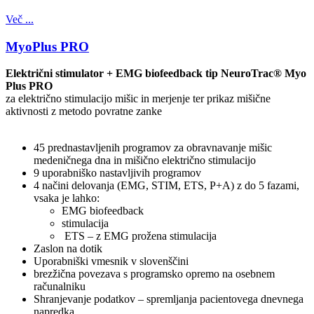
Več ...
MyoPlus PRO
Električni stimulator + EMG biofeedback tip NeuroTrac® Myo
Plus PRO
za električno stimulacijo mišic in merjenje ter prikaz mišične
aktivnosti z metodo povratne zanke
45 prednastavljenih programov za obravnavanje mišic
medeničnega dna in mišično električno stimulacijo
9 uporabniško nastavljivih programov
4 načini delovanja (EMG, STIM, ETS, P+A) z do 5 fazami,
vsaka je lahko:
EMG biofeedback
stimulacija
ETS – z EMG prožena stimulacija
Zaslon na dotik
Uporabniški vmesnik v slovenščini
brezžična povezava s programsko opremo na osebnem
računalniku
Shranjevanje podatkov – spremljanja pacientovega dnevnega
napredka