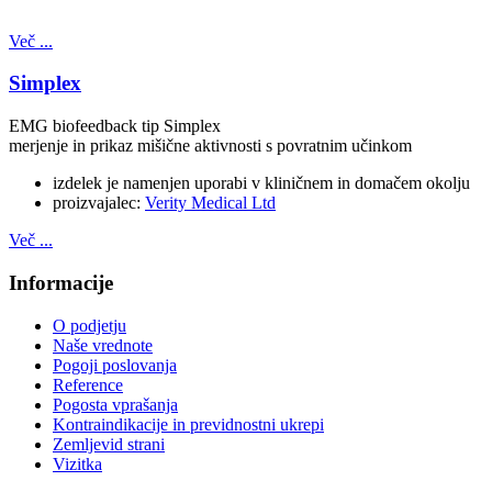
Več ...
Simplex
EMG biofeedback tip Simplex
merjenje in prikaz mišične aktivnosti s povratnim učinkom
izdelek je namenjen uporabi v kliničnem in domačem okolju
proizvajalec:
Verity Medical Ltd
Več ...
Informacije
O podjetju
Naše vrednote
Pogoji poslovanja
Reference
Pogosta vprašanja
Kontraindikacije in previdnostni ukrepi
Zemljevid strani
Vizitka