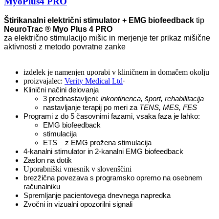
MyoPlus4 PRO
Štirikanalni električni stimulator + EMG biofeedback
tip
NeuroTrac
®
Myo Plus 4 PRO
za električno stimulacijo mišic in merjenje ter prikaz mišične
aktivnosti z metodo povratne zanke
izdelek je namenjen uporabi v kliničnem in domačem okolju
proizvajalec:
Verity Medical Ltd
·
Klinični načini delovanja
3 prednastavljeni:
inkontinenca, šport, rehabilitacija
nastavljanje terapij po meri za
TENS, MES, FES
Programi z do 5 časovnimi fazami, vsaka faza je lahko:
EMG biofeedback
stimulacija
ETS – z EMG prožena stimulacija
4-kanalni stimulator in 2-kanalni EMG biofeedback
Zaslon na dotik
Uporabniški vmesnik v slovenščini
brezžična
pove
zava
s programsko opremo na osebnem
računalniku
Spremljanje pacientovega dnevnega napredka
Zvočni in vizualni opozorilni signali