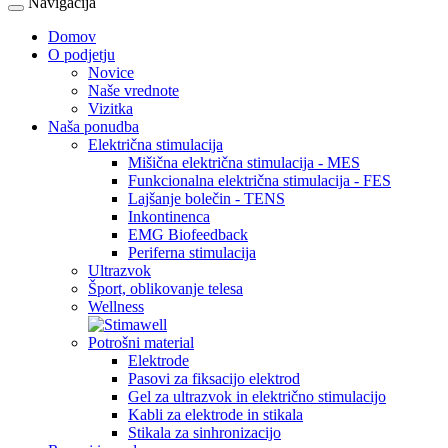
Navigacija
Domov
O podjetju
Novice
Naše vrednote
Vizitka
Naša ponudba
Električna stimulacija
Mišična električna stimulacija - MES
Funkcionalna električna stimulacija - FES
Lajšanje bolečin - TENS
Inkontinenca
EMG Biofeedback
Periferna stimulacija
Ultrazvok
Šport, oblikovanje telesa
Wellness
Potrošni material
Elektrode
Pasovi za fiksacijo elektrod
Gel za ultrazvok in električno stimulacijo
Kabli za elektrode in stikala
Stikala za sinhronizacijo