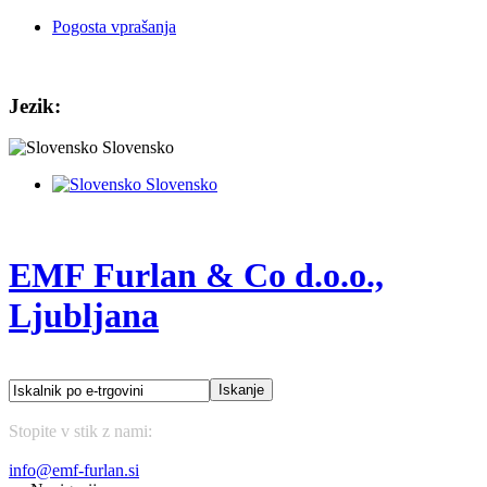
Pogosta vprašanja
Jezik:
Slovensko
Slovensko
EMF Furlan & Co d.o.o.,
Ljubljana
Stopite v stik z nami:
(01) 43 75 177
info@emf-furlan.si