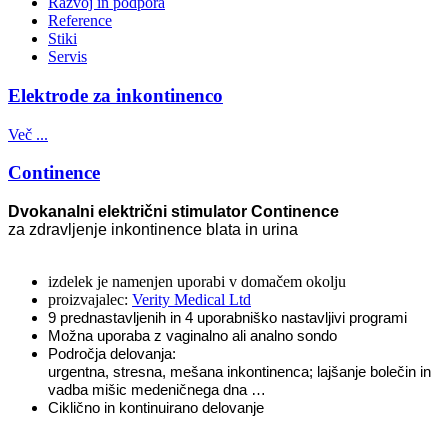
Razvoj in podpora
Reference
Stiki
Servis
Elektrode za inkontinenco
Več ...
Continence
Dvokanalni električni stimulator Continence
za zdravljenje inkontinence blata in urina
izdelek je namenjen uporabi v domačem okolju
proizvajalec:
Verity Medical Ltd
9 prednastavljenih in 4 uporabniško nastavljivi programi
Možna uporaba z vaginalno ali analno sondo
Področja delovanja:
urgentna, stresna, mešana inkontinenca;
lajšanje bolečin
in
vadba mišic medeničnega dna …
Ciklično in kontinuirano delovanje