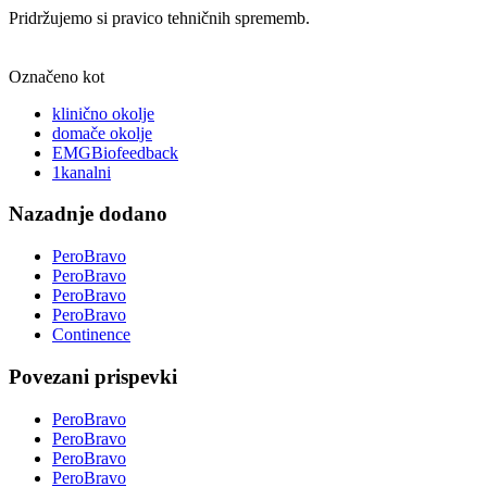
Pridržujemo si pravico tehničnih sprememb.
Označeno kot
klinično okolje
domače okolje
EMGBiofeedback
1kanalni
Nazadnje dodano
PeroBravo
PeroBravo
PeroBravo
PeroBravo
Continence
Povezani prispevki
PeroBravo
PeroBravo
PeroBravo
PeroBravo