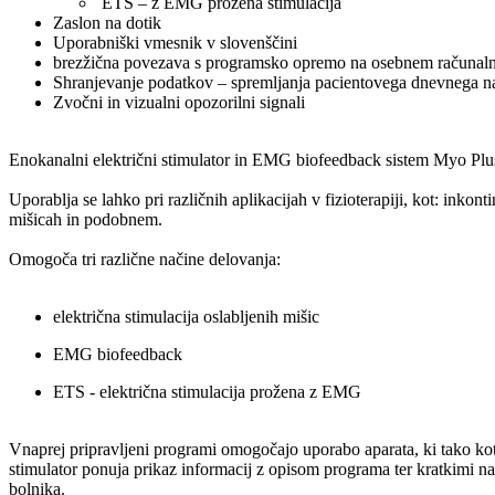
ETS – z EMG prožena stimulacija
Zaslon na dotik
Uporabniški vmesnik v slovenščini
brezžična povezava s programsko opremo na osebnem računal
Shranjevanje podatkov – spremljanja pacientovega dnevnega n
Zvočni in vizualni opozorilni signali
Enokanalni električni stimulator in EMG biofeedback sistem Myo Plus
Uporablja se lahko pri različnih aplikacijah v fizioterapiji, kot: inkon
mišicah in podobnem.
Omogoča tri različne načine delovanja:
električna stimulacija oslabljenih mišic
EMG biofeedback
ETS - električna stimulacija prožena z EMG
Vnaprej pripravljeni programi omogočajo uporabo aparata, ki tako kot
stimulator ponuja prikaz informacij z opisom programa ter kratkimi n
bolnika.