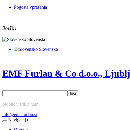
Pogosta vprašanja
Jezik:
Slovensko
Slovensko
EMF Furlan & Co d.o.o., Ljubl
Išči
Stopite v stik z nami:
(01) 43 75 177
info@emf-furlan.si
Navigacija
Domov