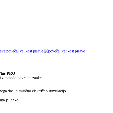
povečaj velikost pisave
 Plus PRO
sti z metodo povratne zanke
ga dna in mišično električno stimulacijo
ka je lahko: