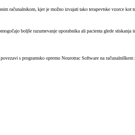
m računalnikom, kjer je možno izvajati tako terapevtske vzorce kot tudi
omogočajo boljše razumevanje uporabnika ali pacienta glede stiskanja i
 v povezavi s programsko opremo Neurotrac Software na računalniškem 