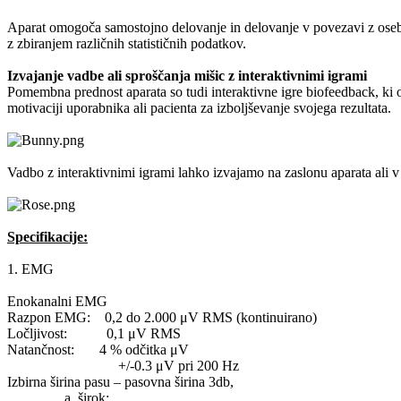
Aparat omogoča samostojno delovanje in delovanje v povezavi z osebni
z zbiranjem različnih statističnih podatkov.
Izvajanje vadbe ali sproščanja mišic z interaktivnimi igrami
Pomembna prednost aparata so tudi interaktivne igre biofeedback, ki 
motivaciji uporabnika ali pacienta za izboljševanje svojega rezultata.
Vadbo z interaktivnimi igrami lahko izvajamo na zaslonu aparata ali
Specifikacije:
1. EMG
Enokanalni EMG
Razpon EMG: 0,2 do 2.000 μV RMS (kontinuirano)
Ločljivost: 0,1 μV RMS
Natančnost: 4 % odčitka μV
+/-0.3 μV pri 200 Hz
Izbirna širina pasu – pasovna širina 3db,
a. širok: