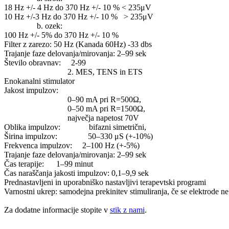
18 Hz +/- 4 Hz do 370 Hz +/- 10 % < 235μV
10 Hz +/-3 Hz do 370 Hz +/- 10 % > 235μV
b. ozek:
100 Hz +/- 5% do 370 Hz +/- 10 %
Filter z zarezo: 50 Hz (Kanada 60Hz) -33 dbs
Trajanje faze delovanja/mirovanja: 2–99 sek
Število obravnav: 2-99
2. MES, TENS in ETS
Enokanalni stimulator
Jakost impulzov:
0–90 mA pri R=500Ω,
0–50 mA pri R=1500Ω,
največja napetost 70V
Oblika impulzov: bifazni simetrični,
Širina impulzov: 50–330 μS (+-10%)
Frekvenca impulzov: 2–100 Hz (+-5%)
Trajanje faze delovanja/mirovanja: 2–99 sek
Čas terapije: 1–99 minut
Čas naraščanja jakosti impulzov: 0,1–9,9 sek
Prednastavljeni in uporabniško nastavljivi terapevtski programi
Varnostni ukrep: samodejna prekinitev stimuliranja, če se elektrode ne
Za dodatne informacije stopite v
stik z nami
.