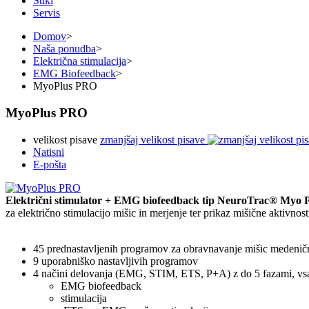
Stiki
Servis
Domov
>
Naša ponudba
>
Električna stimulacija
>
EMG Biofeedback
>
MyoPlus PRO
MyoPlus PRO
velikost pisave
zmanjšaj velikost pisave
Natisni
E-pošta
Električni stimulator + EMG biofeedback tip NeuroTrac® Myo
za električno stimulacijo mišic in merjenje ter prikaz mišične aktivno
45 prednastavljenih programov za obravnavanje mišic medenične
9 uporabniško nastavljivih programov
4 načini delovanja (EMG, STIM, ETS, P+A) z do 5 fazami, vsa
EMG biofeedback
stimulacija