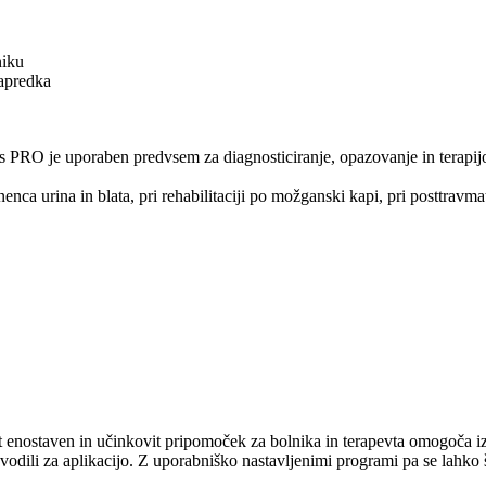
niku
apredka
 PRO je uporaben predvsem za diagnosticiranje, opazovanje in terapijo
tinenca urina in blata, pri rehabilitaciji po možganski kapi, pri posttravm
 enostaven in učinkovit pripomoček za bolnika in terapevta omogoča iz
avodili za aplikacijo. Z uporabniško nastavljenimi programi pa se lah