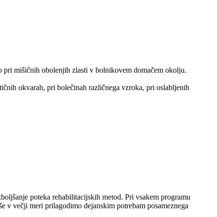
 pri mišičnih obolenjih zlasti v bolnikovem domačem okolju.
atičnih okvarah, pri bolečinah različnega vzroka, pri oslabljenih
boljšanje poteka rehabilitacijskih metod. Pri vsakem programu
ko še v večji meri prilagodimo dejanskim potrebam posameznega