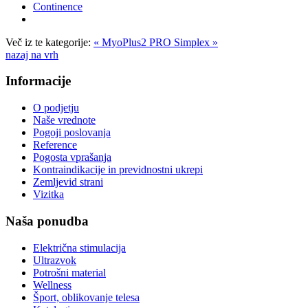
Continence
Več iz te kategorije:
« MyoPlus2 PRO
Simplex »
nazaj na vrh
Informacije
O podjetju
Naše vrednote
Pogoji poslovanja
Reference
Pogosta vprašanja
Kontraindikacije in previdnostni ukrepi
Zemljevid strani
Vizitka
Naša ponudba
Električna stimulacija
Ultrazvok
Potrošni material
Wellness
Šport, oblikovanje telesa