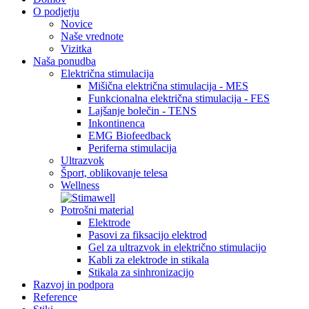
O podjetju
Novice
Naše vrednote
Vizitka
Naša ponudba
Električna stimulacija
Mišična električna stimulacija - MES
Funkcionalna električna stimulacija - FES
Lajšanje bolečin - TENS
Inkontinenca
EMG Biofeedback
Periferna stimulacija
Ultrazvok
Šport, oblikovanje telesa
Wellness
Potrošni material
Elektrode
Pasovi za fiksacijo elektrod
Gel za ultrazvok in električno stimulacijo
Kabli za elektrode in stikala
Stikala za sinhronizacijo
Razvoj in podpora
Reference