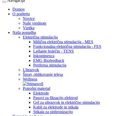
Navigacija
Domov
O podjetju
Novice
Naše vrednote
Vizitka
Naša ponudba
Električna stimulacija
Mišična električna stimulacija - MES
Funkcionalna električna stimulacija - FES
Lajšanje bolečin - TENS
Inkontinenca
EMG Biofeedback
Periferna stimulacija
Ultrazvok
Šport, oblikovanje telesa
Wellness
Potrošni material
Elektrode
Pasovi za fiksacijo elektrod
Gel za ultrazvok in električno stimulacijo
Kabli za elektrode in stikala
Stikala za sinhronizacijo