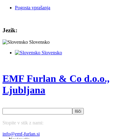
Pogosta vprašanja
Jezik:
Slovensko
Slovensko
EMF Furlan & Co d.o.o.,
Ljubljana
Išči
Stopite v stik z nami:
(01) 43 75 177
info@emf-furlan.si