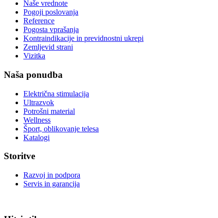
Naše vrednote
Pogoji poslovanja
Reference
Pogosta vprašanja
Kontraindikacije in previdnostni ukrepi
Zemljevid strani
Vizitka
Naša ponudba
Električna stimulacija
Ultrazvok
Potrošni material
Wellness
Šport, oblikovanje telesa
Katalogi
Storitve
Razvoj in podpora
Servis in garancija