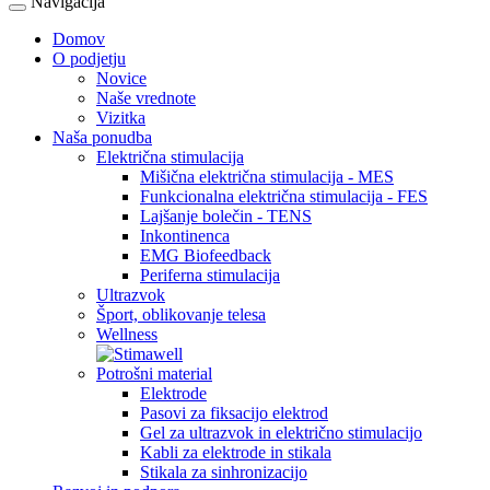
Navigacija
Domov
O podjetju
Novice
Naše vrednote
Vizitka
Naša ponudba
Električna stimulacija
Mišična električna stimulacija - MES
Funkcionalna električna stimulacija - FES
Lajšanje bolečin - TENS
Inkontinenca
EMG Biofeedback
Periferna stimulacija
Ultrazvok
Šport, oblikovanje telesa
Wellness
Potrošni material
Elektrode
Pasovi za fiksacijo elektrod
Gel za ultrazvok in električno stimulacijo
Kabli za elektrode in stikala
Stikala za sinhronizacijo