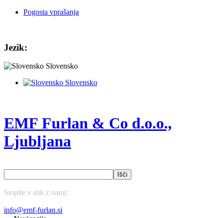
Pogosta vprašanja
Jezik:
Slovensko
Slovensko
EMF Furlan & Co d.o.o.,
Ljubljana
Išči
Stopite v stik z nami:
(01) 43 75 177
info@emf-furlan.si