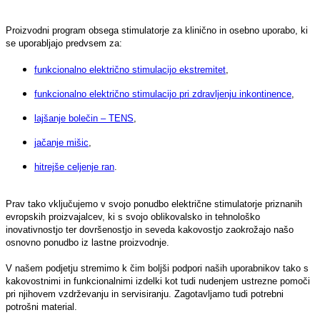
Proizvodni program obsega stimulatorje za klinično in osebno uporabo, ki
se uporabljajo predvsem za:
funkcionalno električno stimulacijo ekstremitet
,
funkcionalno električno stimulacijo pri zdravljenju inkontinence
,
lajšanje bolečin – TENS
,
jačanje mišic
,
hitrejše celjenje ran
.
Prav tako vključujemo v svojo ponudbo električne stimulatorje priznanih
evropskih proizvajalcev, ki s svojo oblikovalsko in tehnološko
inovativnostjo ter dovršenostjo in seveda kakovostjo zaokrožajo našo
osnovno ponudbo iz lastne proizvodnje.
V našem podjetju stremimo k čim boljši podpori naših uporabnikov tako s
kakovostnimi in funkcionalnimi izdelki kot tudi nudenjem ustrezne pomoči
pri njihovem vzdrževanju in servisiranju. Zagotavljamo tudi potrebni
potrošni material.