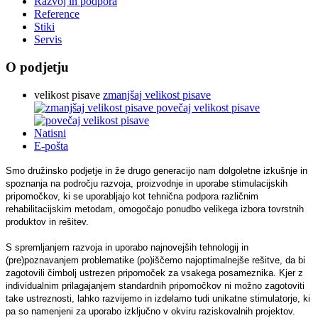
Razvoj in podpora
Reference
Stiki
Servis
O podjetju
velikost pisave
zmanjšaj velikost pisave
povečaj velikost pisave
Natisni
E-pošta
Smo družinsko podjetje in že drugo generacijo nam dolgoletne izkušnje in
spoznanja na področju razvoja, proizvodnje in uporabe stimulacijskih
pripomočkov, ki se uporabljajo kot tehnična podpora različnim
rehabilitacijskim metodam, omogočajo ponudbo velikega izbora tovrstnih
produktov in rešitev.
S spremljanjem razvoja in uporabo najnovejših tehnologij in
(pre)poznavanjem problematike (po)iščemo najoptimalnejše rešitve, da bi
zagotovili čimbolj ustrezen pripomoček za vsakega posameznika. Kjer z
individualnim prilagajanjem standardnih pripomočkov ni možno zagotoviti
take ustreznosti, lahko razvijemo in izdelamo tudi unikatne stimulatorje, ki
pa so namenjeni za uporabo izključno v okviru raziskovalnih projektov.