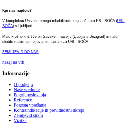
Kje nas najdete?
V kompleksu Univerzitetnega rehabilitacijskega inštituta RS - SOČA (
URI-
SOČA
) v Ljubljani.
Malo krožno križišče pri Savskem naselju (Ljubljana Bežigrad) in nato
sledite malim usmerjevalnim tablam za URI - SOČA.
ZEMLJEVID DO NAS
nazaj na vrh
Informacije
O podjetju
Naše vrednote
Pogoji poslovanja
Reference
Pogosta vprašanja
Kontraindikacije in previdnostni ukrepi
Zemljevid strani
Vizitka