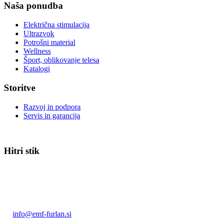
Naša ponudba
Električna stimulacija
Ultrazvok
Potrošni material
Wellness
Šport, oblikovanje telesa
Katalogi
Storitve
Razvoj in podpora
Servis in garancija
Hitri stik
EMF Furlan & Co d.o.o., Ljubljana
Linhartova cesta 51
1000 Ljubljana
T: +386(0)1 43 75 177
E:
info@emf-furlan.si