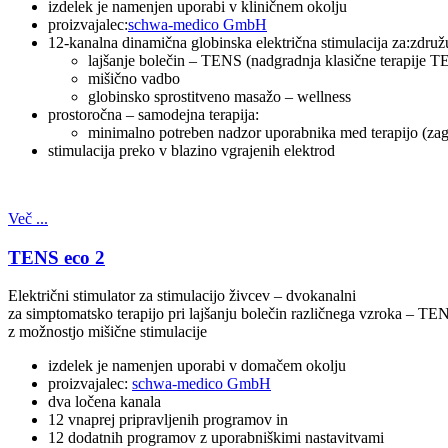
izdelek je namenjen uporabi v kliničnem okolju
proizvajalec:
schwa-medico GmbH
12-kanalna dinamična globinska električna stimulacija za:združu
lajšanje bolečin – TENS (nadgradnja klasične terapije 
mišično vadbo
globinsko sprostitveno masažo – wellness
prostoročna – samodejna terapija:
minimalno potreben nadzor uporabnika med terapijo (zagon
stimulacija preko v blazino vgrajenih elektrod
Več ...
TENS eco 2
Električni stimulator za stimulacijo živcev – dvokanalni
za simptomatsko terapijo pri lajšanju bolečin različnega vzroka – TE
z možnostjo mišične stimulacije
izdelek je namenjen uporabi v domačem okolju
proizvajalec:
schwa-medico GmbH
dva ločena kanala
12 vnaprej pripravljenih programov in
12 dodatnih programov z uporabniškimi nastavitvami