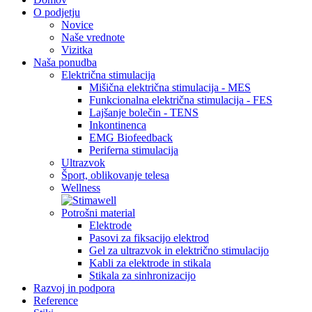
O podjetju
Novice
Naše vrednote
Vizitka
Naša ponudba
Električna stimulacija
Mišična električna stimulacija - MES
Funkcionalna električna stimulacija - FES
Lajšanje bolečin - TENS
Inkontinenca
EMG Biofeedback
Periferna stimulacija
Ultrazvok
Šport, oblikovanje telesa
Wellness
Potrošni material
Elektrode
Pasovi za fiksacijo elektrod
Gel za ultrazvok in električno stimulacijo
Kabli za elektrode in stikala
Stikala za sinhronizacijo
Razvoj in podpora
Reference