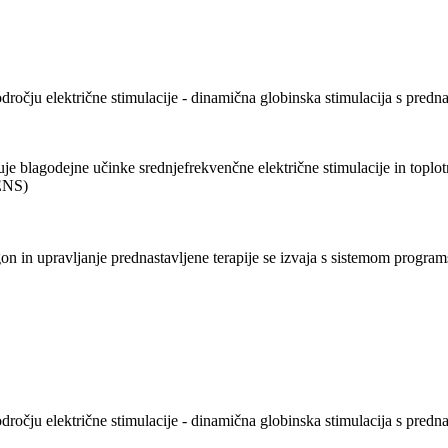
dročju električne stimulacije - dinamična globinska stimulacija s predn
je blagodejne učinke srednjefrekvenčne električne stimulacije in toplot
TENS)
 in upravljanje prednastavljene terapije se izvaja s sistemom programs
dročju električne stimulacije - dinamična globinska stimulacija s predn