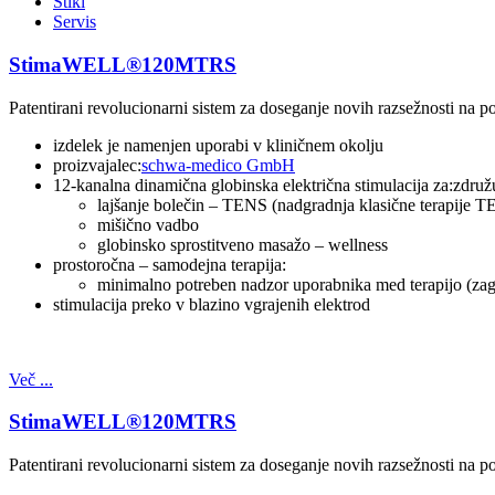
Stiki
Servis
StimaWELL®120MTRS
Patentirani revolucionarni sistem za doseganje novih razsežnosti na po
izdelek je namenjen uporabi v kliničnem okolju
proizvajalec:
schwa-medico GmbH
12-kanalna dinamična globinska električna stimulacija za:združu
lajšanje bolečin – TENS (nadgradnja klasične terapije 
mišično vadbo
globinsko sprostitveno masažo – wellness
prostoročna – samodejna terapija:
minimalno potreben nadzor uporabnika med terapijo (zagon
stimulacija preko v blazino vgrajenih elektrod
Več ...
StimaWELL®120MTRS
Patentirani revolucionarni sistem za doseganje novih razsežnosti na po