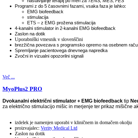
nastavljanje terapij po meri za
TENS, MES, FES
Programi z do 5 časovnimi fazami, vsaka faza je lahko:
EMG biofeedback
stimulacija
ETS – z EMG prožena stimulacija
4-kanalni stimulator in 2-kanalni EMG biofeedback
Zaslon na dotik
Uporabniški vmesnik v slovenščini
brezžična
pove
zava
s programsko opremo na osebnem raču
Spremljanje pacientovega dnevnega napredka
Zvočni in vizualni opozorilni signali
Več ...
MyoPlus2 PRO
Dvokanalni električni stimulator + EMG biofeedback
tip
Ne
za električno stimulacijo mišic in merjenje ter prikaz mišične 
izdelek je namenjen uporabi v kliničnem in domačem okolju
proizvajalec:
Verity Medical Ltd
Zaslon na dotik