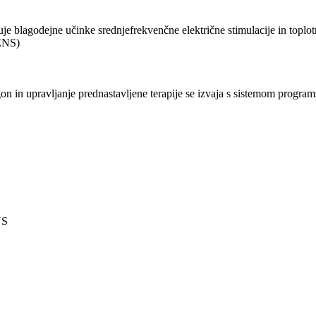
je blagodejne učinke srednjefrekvenčne električne stimulacije in toplot
TENS)
 in upravljanje prednastavljene terapije se izvaja s sistemom programs
NS