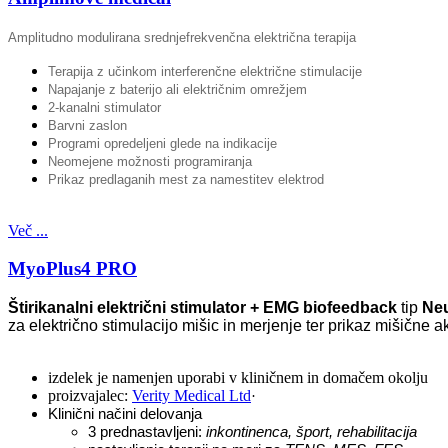
Amplitudno modulirana srednjefrekvenčna električna terapija
Terapija z učinkom interferenčne električne stimulacije
Napajanje z baterijo ali električnim omrežjem
2-kanalni stimulator
Barvni zaslon
Programi opredeljeni glede na indikacije
Neomejene možnosti programiranja
Prikaz predlaganih mest za namestitev elektrod
Več ...
MyoPlus4 PRO
Štirikanalni električni stimulator + EMG biofeedback
tip
Ne
za električno stimulacijo mišic in merjenje ter prikaz mišične 
izdelek je namenjen uporabi v kliničnem in domačem okolju
proizvajalec:
Verity Medical Ltd
·
Klinični načini delovanja
3 prednastavljeni:
inkontinenca, šport, rehabilitacija