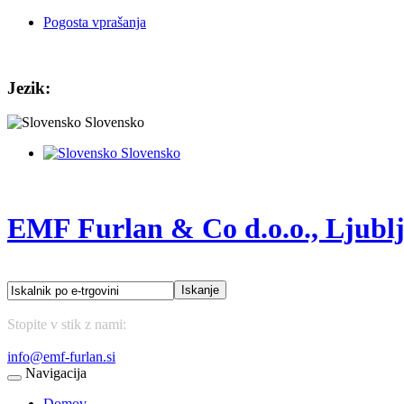
Pogosta vprašanja
Jezik:
Slovensko
Slovensko
EMF Furlan & Co d.o.o., Ljubl
Stopite v stik z nami:
(01) 43 75 177
info@emf-furlan.si
Navigacija
Domov