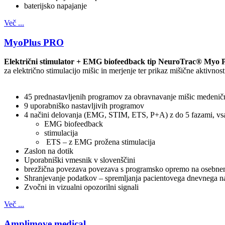
baterijsko napajanje
Več ...
MyoPlus PRO
Električni stimulator + EMG biofeedback tip NeuroTrac® Myo
za električno stimulacijo mišic in merjenje ter prikaz mišične aktivno
45 prednastavljenih programov za obravnavanje mišic medenične
9 uporabniško nastavljivih programov
4 načini delovanja (EMG, STIM, ETS, P+A) z do 5 fazami, vsa
EMG biofeedback
stimulacija
ETS – z EMG prožena stimulacija
Zaslon na dotik
Uporabniški vmesnik v slovenščini
brezžična povezava povezava s programsko opremo na osebne
Shranjevanje podatkov – spremljanja pacientovega dnevnega n
Zvočni in vizualni opozorilni signali
Več ...
Amplimove medical