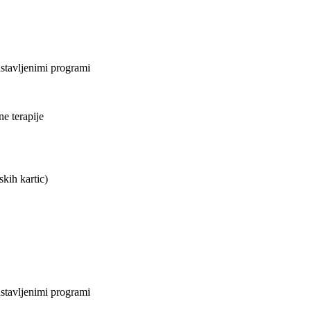
astavljenimi programi
ne terapije
kih kartic)
astavljenimi programi