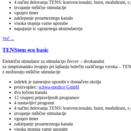
4 načini delovanja TENS: konvencionalni, burst, modulirani, s
izvajanje mišične stimulacije
vgrajen timer
zaklepanje posameznega kanala
visoka stopnja varne uporabe
napajanje iz vgrajenega akumulatorja
Več ...
TENStem eco basic
Električni stimulator za stimulacijo živcev – dvokanalni
za simptomatsko terapijo pri lajšanju bolečin različnega vzroka – TE
z možnostjo mišične stimulacije
izdelek je namenjen uporabi v domačem okolju
proizvajalec:
schwa-medico GmbH
dva ločena kanala
12 vnaprej pripravljenih programov
4 nastavljivi programi
4 načini delovanja TENS: konvencionalni, burst, modulirani, s
izvajanje mišične stimulacije
vgrajen timer
zaklepanje posameznega kanala
visoka stopnja varne uporabe