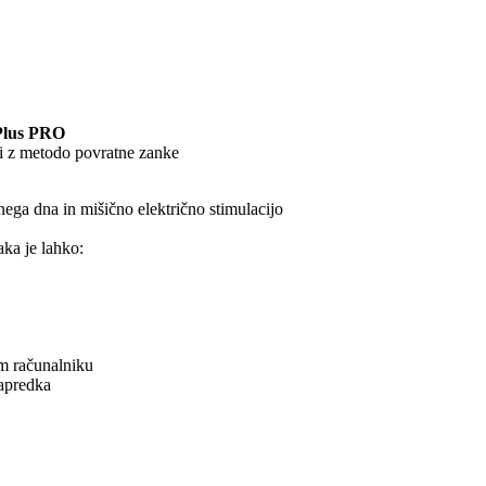
 Plus PRO
sti z metodo povratne zanke
ga dna in mišično električno stimulacijo
ka je lahko:
m računalniku
apredka